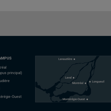
AMPUS
réal
pus principal)
udière
l
érégie-Ouest