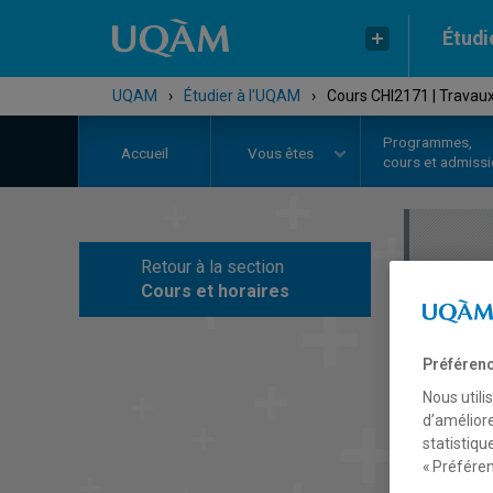
Étudi
UQAM
›
Étudier à l'UQAM
›
Cours CHI2171 | Travau
Programmes,
Accueil
Vous êtes
cours et admiss
Retour à la section
C
Cours et horaires
Préférenc
Nous utili
d’améliore
statistiqu
« Préféren