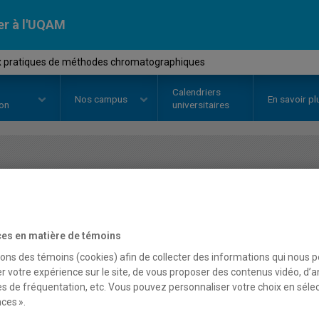
er à l'UQAM
x pratiques de méthodes chromatographiques
Calendriers
Nos
campus
En savoir pl
ion
universitaires
OURS
//
CHI2171
-
Travaux prati
chromatographiques
es en matière de témoins
sons des témoins (cookies) afin de collecter des informations qui nous 
r votre expérience sur le site, de vous proposer des contenus vidéo, d’a
Description
Horaire - Été 2026
Horaire
es de fréquentation, etc. Vous pouvez personnaliser votre choix en séle
ces ».