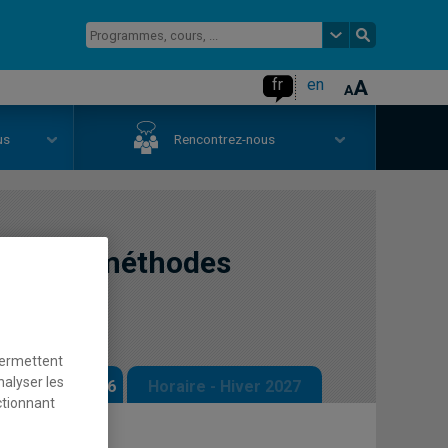
fr
en
us
Rencontrez-nous
ques de méthodes
permettent
nalyser les
 - Automne 2026
Horaire - Hiver 2027
ctionnant