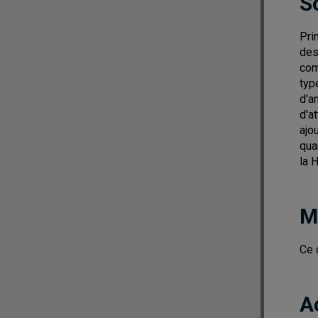
S
Pri
des
com
typ
d'a
d'a
ajo
qua
la 
M
Ce 
A