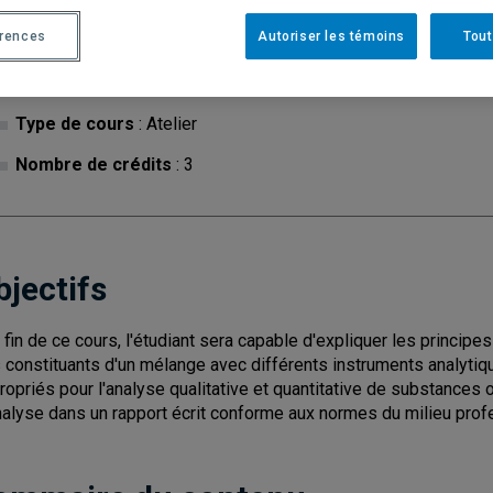
érences
Autoriser les témoins
Tout
Cycle
: 1
Discipl
Type de cours
: Atelier
Nombre de crédits
: 3
bjectifs
a fin de ce cours, l'étudiant sera capable d'expliquer les principe
 constituants d'un mélange avec différents instruments analytiq
ropriés pour l'analyse qualitative et quantitative de substances 
nalyse dans un rapport écrit conforme aux normes du milieu prof