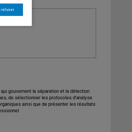
 refuser
ine
: Chimie
s qui gouvernent la séparation et la détection
ues, de sélectionner les protocoles d'analyse
organiques ainsi que de présenter les résultats
essionnel.