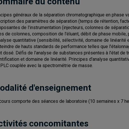
ommaire du contenu
ncipes généraux de la séparation chromatographique en phase va
cription des paramètres de séparation (temps de rétention, facteu
posantes de l'instrumentation (injecteurs, colonnes de séparati
es de colonnes, composition de l'éluant, débit de phase mobile, 
nalyse quantitative (sensibilité, sélectivité, domaine de linéarité
tteindre de hauts standards de performance telles que l'étalonna
ut dosé. Défis de l'analyse de substances présentes à l'état de tra
ntification et domaine de linéarité. Principes d'analyse quantitativ
HPLC couplée avec la spectrométrie de masse.
odalité d'enseignement
cours comporte des séances de laboratoire (10 semaines x 7 he
ctivités concomitantes