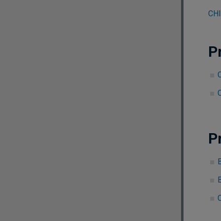
CHI
P
P
C