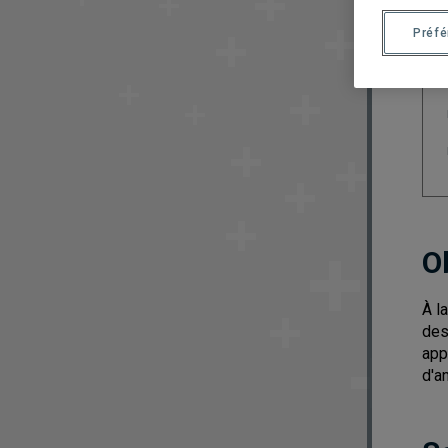
Préf
O
À l
des
app
d'a