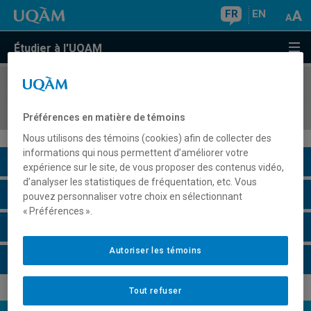
FR
EN
Étudier à l'UQAM
COURS
//
CHI2910
Chimie environnementale des sols
Préférences en matière de témoins
Nous utilisons des témoins (cookies) afin de collecter des
informations qui nous permettent d’améliorer votre
Description du cours
expérience sur le site, de vous proposer des contenus vidéo,
d’analyser les statistiques de fréquentation, etc. Vous
Horaire - Été 2026
pouvez personnaliser votre choix en sélectionnant
« Préférences ».
Horaire - Automne 2026
Autoriser les témoins
Horaire - Hiver 2027
Tout refuser