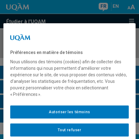
FR
EN
Étudier à l'UQAM
COURS
//
COM1171
Développement psychosocial de l'adulte
Préférences en matière de témoins
Nous utilisons des témoins (cookies) afin de collecter des
informations qui nous permettent d’améliorer votre
Description du cours
expérience sur le site, de vous proposer des contenus vidéo,
d’analyser les statistiques de fréquentation, etc. Vous
Horaire - Été 2026
pouvez personnaliser votre choix en sélectionnant
« Préférences ».
Horaire - Automne 2026
Autoriser les témoins
Horaire - Hiver 2027
Tout refuser