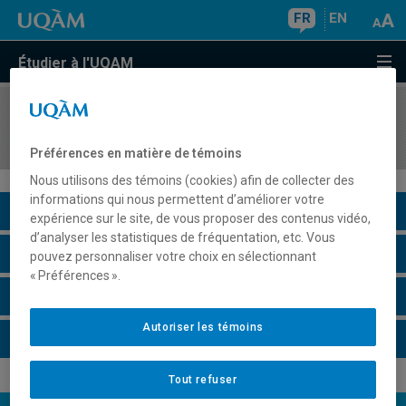
FR
EN
Étudier à l'UQAM
COURS
//
COM5500
Introduction à la communication scientifique
Préférences en matière de témoins
Nous utilisons des témoins (cookies) afin de collecter des
informations qui nous permettent d’améliorer votre
Description du cours
expérience sur le site, de vous proposer des contenus vidéo,
d’analyser les statistiques de fréquentation, etc. Vous
Horaire - Été 2026
pouvez personnaliser votre choix en sélectionnant
« Préférences ».
Horaire - Automne 2026
Autoriser les témoins
Horaire - Hiver 2027
Tout refuser