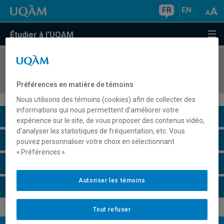
FR
EN
Étudier à l'UQAM
COURS
//
COM7603
Technologies, collaboration et organisation
Préférences en matière de témoins
Nous utilisons des témoins (cookies) afin de collecter des
informations qui nous permettent d’améliorer votre
Description du cours
expérience sur le site, de vous proposer des contenus vidéo,
d’analyser les statistiques de fréquentation, etc. Vous
Horaire - Été 2026
pouvez personnaliser votre choix en sélectionnant
« Préférences ».
Horaire - Automne 2026
Autoriser les témoins
Horaire - Hiver 2027
Tout refuser