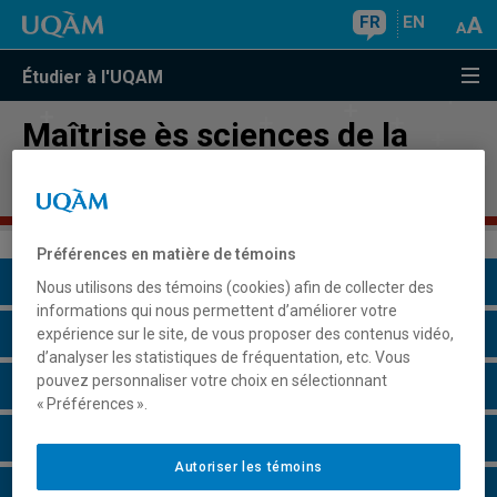
FR
EN
Étudier à l'UQAM
Maîtrise ès sciences de la
gestion
Préférences en matière de témoins
Présentation du programme
Nous utilisons des témoins (cookies) afin de collecter des
informations qui nous permettent d’améliorer votre
Conditions d'admission
expérience sur le site, de vous proposer des contenus vidéo,
d’analyser les statistiques de fréquentation, etc. Vous
pouvez personnaliser votre choix en sélectionnant
Cours à suivre et horaires
« Préférences ».
Grille de cheminement
Autoriser les témoins
Particularités