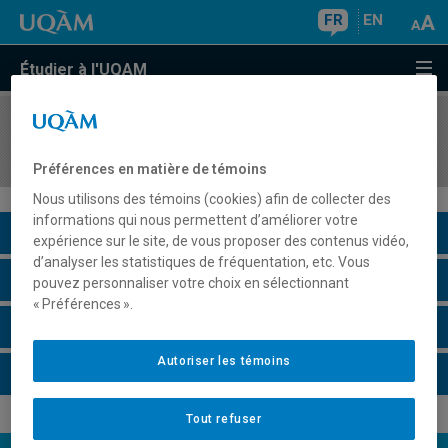
FR
EN
Étudier à l'UQAM
COURS
//
COM8110
Recherches féministes en communication
Préférences en matière de témoins
Nous utilisons des témoins (cookies) afin de collecter des
informations qui nous permettent d’améliorer votre
Description du cours
expérience sur le site, de vous proposer des contenus vidéo,
d’analyser les statistiques de fréquentation, etc. Vous
Horaire - Été 2026
pouvez personnaliser votre choix en sélectionnant
« Préférences ».
Horaire - Automne 2026
Autoriser les témoins
Horaire - Hiver 2027
Tout refuser