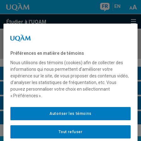
FR
EN
Étudier à l'UQAM
COURS
//
CPS1002
Médias, politique et société II
Préférences en matière de témoins
Nous utilisons des témoins (cookies) afin de collecter des
informations qui nous permettent d’améliorer votre
Description du cours
expérience sur le site, de vous proposer des contenus vidéo,
d’analyser les statistiques de fréquentation, etc. Vous
Horaire - Été 2026
pouvez personnaliser votre choix en sélectionnant
« Préférences ».
Horaire - Automne 2026
Autoriser les témoins
Horaire - Hiver 2027
Tout refuser