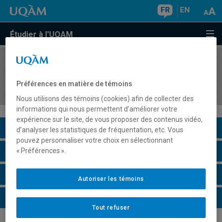
FR
EN
Étudier à l'UQAM
COURS
//
DAN8765
Pratique supervisée II en enseignement de la
Préférences en matière de témoins
danse au préscolaire et au primaire
Nous utilisons des témoins (cookies) afin de collecter des
informations qui nous permettent d’améliorer votre
expérience sur le site, de vous proposer des contenus vidéo,
Description du cours
d’analyser les statistiques de fréquentation, etc. Vous
pouvez personnaliser votre choix en sélectionnant
Horaire - Été 2026
« Préférences ».
Horaire - Automne 2026
Autoriser les témoins
Horaire - Hiver 2027
Tout refuser