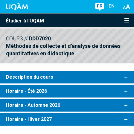
FR
EN
Étudier à l'UQAM
COURS
//
DDD7020
Méthodes de collecte et d'analyse de données
quantitatives en didactique
Description du cours
Horaire - Été 2026
Horaire - Automne 2026
Horaire - Hiver 2027