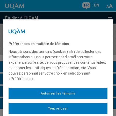
FR
EN
Étudier à l'UQAM
COURS
//
DDD7030
Méthodes de collecte et d'analyse de données
Préférences en matière de témoins
qualitatives en didactique
Nous utilisons des témoins (cookies) afin de collecter des
informations qui nous permettent d’améliorer votre
expérience sur le site, de vous proposer des contenus vidéo,
Description du cours
d’analyser les statistiques de fréquentation, etc. Vous
pouvez personnaliser votre choix en sélectionnant
Horaire - Été 2026
« Préférences ».
Horaire - Automne 2026
Autoriser les témoins
Horaire - Hiver 2027
Tout refuser