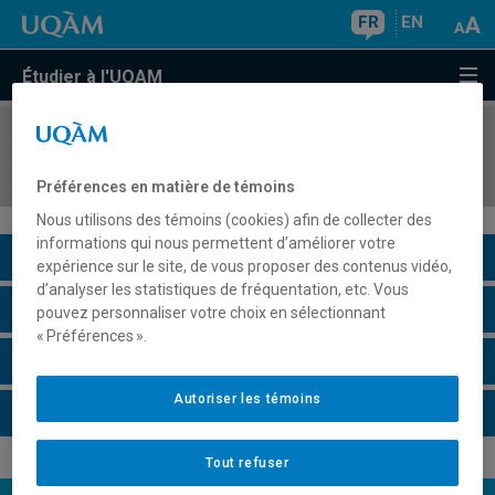
FR
EN
Étudier à l'UQAM
COURS
//
DDD7200
Enjeux et problématiques en didactique
Préférences en matière de témoins
Nous utilisons des témoins (cookies) afin de collecter des
informations qui nous permettent d’améliorer votre
Description du cours
expérience sur le site, de vous proposer des contenus vidéo,
d’analyser les statistiques de fréquentation, etc. Vous
Horaire - Été 2026
pouvez personnaliser votre choix en sélectionnant
« Préférences ».
Horaire - Automne 2026
Autoriser les témoins
Horaire - Hiver 2027
Tout refuser