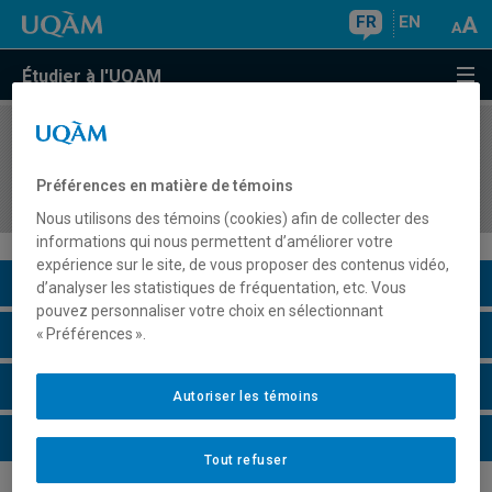
FR
EN
Étudier à l'UQAM
COURS
//
DDD7211
Modèles d'enseignement-apprentissage au
Préférences en matière de témoins
secondaire: préparation pour l'action didactique
Nous utilisons des témoins (cookies) afin de collecter des
informations qui nous permettent d’améliorer votre
expérience sur le site, de vous proposer des contenus vidéo,
Description du cours
d’analyser les statistiques de fréquentation, etc. Vous
pouvez personnaliser votre choix en sélectionnant
Horaire - Été 2026
« Préférences ».
Horaire - Automne 2026
Autoriser les témoins
Horaire - Hiver 2027
Tout refuser