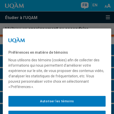
FR
EN
Étudier à l'UQAM
Maîtrise en
enseignement au secondaire
Présentation du programme
Préférences en matière de témoins
Nous utilisons des témoins (cookies) afin de collecter des
Conditions d'admission
informations qui nous permettent d’améliorer votre
expérience sur le site, de vous proposer des contenus vidéo,
Cours à suivre et horaires
d’analyser les statistiques de fréquentation, etc. Vous
pouvez personnaliser votre choix en sélectionnant
Grille de cheminement
« Préférences ».
Particularités
Autoriser les témoins
Remarques et règlements