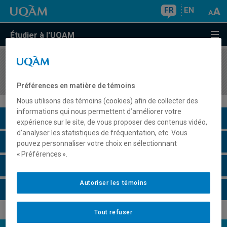
FR
EN
Étudier à l'UQAM
COURS
//
DDD7551
Design d'activités numériques innovantes
Préférences en matière de témoins
Nous utilisons des témoins (cookies) afin de collecter des
informations qui nous permettent d’améliorer votre
Description du cours
expérience sur le site, de vous proposer des contenus vidéo,
d’analyser les statistiques de fréquentation, etc. Vous
Horaire - Été 2026
pouvez personnaliser votre choix en sélectionnant
« Préférences ».
Horaire - Automne 2026
Autoriser les témoins
Horaire - Hiver 2027
Tout refuser