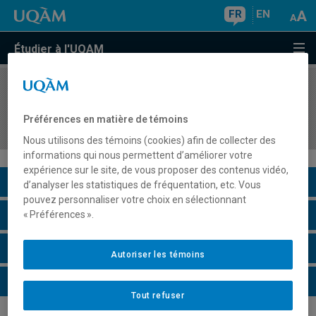
FR
EN
Étudier à l'UQAM
COURS
//
DDD7602
Modèles et stratégies d'enseignement au
Préférences en matière de témoins
postsecondaire
Nous utilisons des témoins (cookies) afin de collecter des
informations qui nous permettent d’améliorer votre
expérience sur le site, de vous proposer des contenus vidéo,
Description du cours
d’analyser les statistiques de fréquentation, etc. Vous
pouvez personnaliser votre choix en sélectionnant
Horaire - Été 2026
« Préférences ».
Horaire - Automne 2026
Autoriser les témoins
Horaire - Hiver 2027
Tout refuser