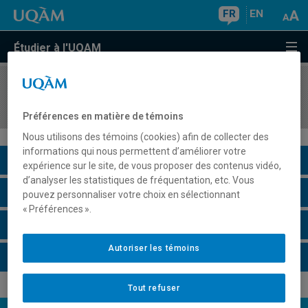
FR
EN
Étudier à l'UQAM
COURS
//
DDD7692
L'apprentissage au post-secondaire
Préférences en matière de témoins
Nous utilisons des témoins (cookies) afin de collecter des
informations qui nous permettent d’améliorer votre
Description du cours
expérience sur le site, de vous proposer des contenus vidéo,
d’analyser les statistiques de fréquentation, etc. Vous
Horaire - Été 2026
pouvez personnaliser votre choix en sélectionnant
« Préférences ».
Horaire - Automne 2026
Autoriser les témoins
Horaire - Hiver 2027
Tout refuser