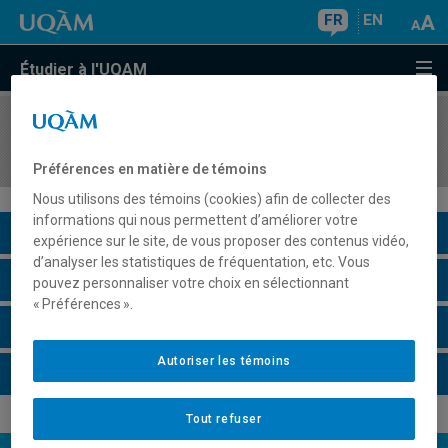
FR
EN
Étudier à l'UQAM
COURS
//
DDD7694
Apprentissage au postsecondaire
Préférences en matière de témoins
Nous utilisons des témoins (cookies) afin de collecter des
informations qui nous permettent d’améliorer votre
Description du cours
expérience sur le site, de vous proposer des contenus vidéo,
d’analyser les statistiques de fréquentation, etc. Vous
Horaire - Été 2026
pouvez personnaliser votre choix en sélectionnant
« Préférences ».
Horaire - Automne 2026
Autoriser les témoins
Horaire - Hiver 2027
Tout refuser