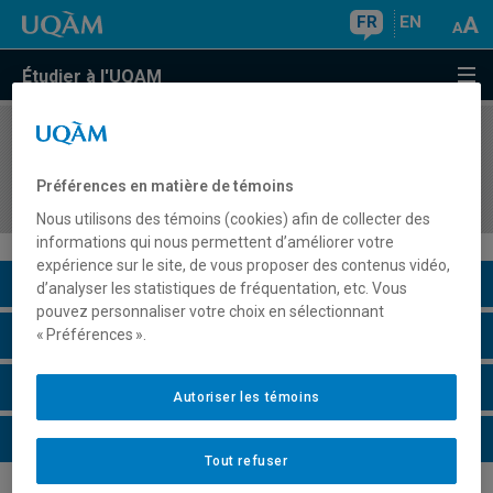
FR
EN
Étudier à l'UQAM
COURS
//
DDL2131
Communication Technologies in the Teaching of
Préférences en matière de témoins
ESL
Nous utilisons des témoins (cookies) afin de collecter des
informations qui nous permettent d’améliorer votre
expérience sur le site, de vous proposer des contenus vidéo,
Description du cours
d’analyser les statistiques de fréquentation, etc. Vous
pouvez personnaliser votre choix en sélectionnant
Horaire - Été 2026
« Préférences ».
Horaire - Automne 2026
Autoriser les témoins
Horaire - Hiver 2027
Tout refuser