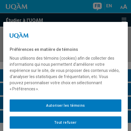
FR
EN
Étudier à l'UQAM
COURS
//
DDL3147
Didactique de la grammaire et du vocabulaire en
Préférences en matière de témoins
français langue seconde
Nous utilisons des témoins (cookies) afin de collecter des
informations qui nous permettent d’améliorer votre
expérience sur le site, de vous proposer des contenus vidéo,
Description du cours
d’analyser les statistiques de fréquentation, etc. Vous
pouvez personnaliser votre choix en sélectionnant
Horaire - Été 2026
« Préférences ».
Horaire - Automne 2026
Autoriser les témoins
Horaire - Hiver 2027
Tout refuser