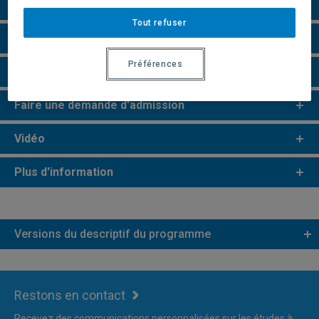
Perspectives professionnelles
Tout refuser
e
e
Études de 2
et 3
cycles
Préférences
Remarques et règlements
Faire une demande d'admission
Vidéo
Plus d'information
Versions du descriptif du programme
Restons en contact
Recevez des communications personnalisées sur les études à