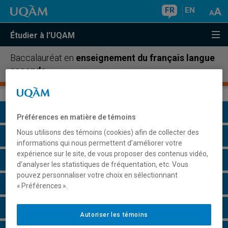
FR
EN
Étudier à l'UQAM
Baccalauréat en
enseignement du français langue
seconde
Présentation du programme
Préférences en matière de témoins
Nous utilisons des témoins (cookies) afin de collecter des
Conditions d'admission
informations qui nous permettent d’améliorer votre
expérience sur le site, de vous proposer des contenus vidéo,
Cours à suivre et horaires
d’analyser les statistiques de fréquentation, etc. Vous
pouvez personnaliser votre choix en sélectionnant
Grille de cheminement
« Préférences ».
Particularités
Autoriser les témoins