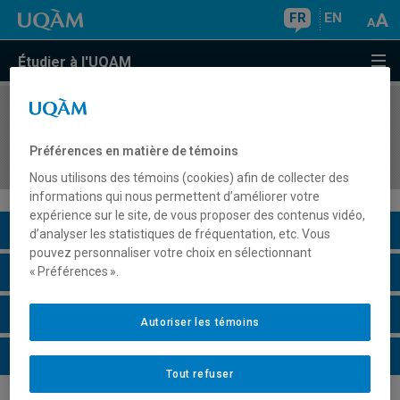
FR
EN
Étudier à l'UQAM
COURS
//
DDL3148
Étude critique et élaboration de matériels
Préférences en matière de témoins
didactiques en français langue seconde
Nous utilisons des témoins (cookies) afin de collecter des
informations qui nous permettent d’améliorer votre
expérience sur le site, de vous proposer des contenus vidéo,
Description du cours
d’analyser les statistiques de fréquentation, etc. Vous
pouvez personnaliser votre choix en sélectionnant
Horaire - Été 2026
« Préférences ».
Horaire - Automne 2026
Autoriser les témoins
Horaire - Hiver 2027
Tout refuser