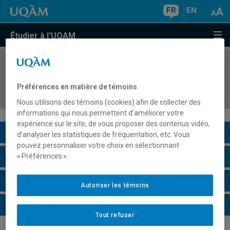
FR
EN
Étudier à l'UQAM
COURS
//
DDL3850
Culture, interculturel et didactique du français
Préférences en matière de témoins
langue seconde
Nous utilisons des témoins (cookies) afin de collecter des
informations qui nous permettent d’améliorer votre
expérience sur le site, de vous proposer des contenus vidéo,
Description du cours
d’analyser les statistiques de fréquentation, etc. Vous
pouvez personnaliser votre choix en sélectionnant
Horaire - Été 2026
« Préférences ».
Horaire - Automne 2026
Autoriser les témoins
Horaire - Hiver 2027
Tout refuser