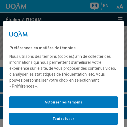
FR
EN
Étudier à l'UQAM
COURS
//
DDL6411
Didactique du français langue seconde et
Préférences en matière de témoins
numérique
Nous utilisons des témoins (cookies) afin de collecter des
informations qui nous permettent d’améliorer votre
expérience sur le site, de vous proposer des contenus vidéo,
Description du cours
d’analyser les statistiques de fréquentation, etc. Vous
pouvez personnaliser votre choix en sélectionnant
Horaire - Été 2026
« Préférences ».
Horaire - Automne 2026
Autoriser les témoins
Horaire - Hiver 2027
Tout refuser