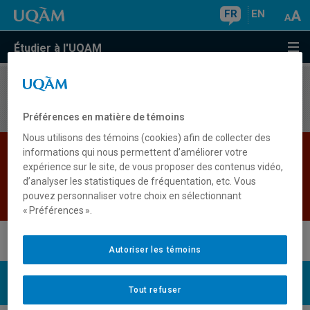
FR
EN
Étudier à l'UQAM
Aucun résultat
Préférences en matière de témoins
Nous utilisons des témoins (cookies) afin de collecter des
Les bases de données institutionnelles sont
informations qui nous permettent d’améliorer votre
expérience sur le site, de vous proposer des contenus vidéo,
indisponibles pour le moment. Veuillez
d’analyser les statistiques de fréquentation, etc. Vous
réessayer plus tard.
pouvez personnaliser votre choix en sélectionnant
Retour
« Préférences ».
Autoriser les témoins
UQAM
Nous joindre
Tout refuser