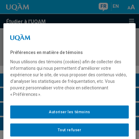
FR
EN
Étudier à l'UQAM
COURS
//
DDL8543
Processus non spécifiques de lecture et
Préférences en matière de témoins
d'écriture : évaluation et intervention ciblées
Nous utilisons des témoins (cookies) afin de collecter des
informations qui nous permettent d’améliorer votre
expérience sur le site, de vous proposer des contenus vidéo,
Description du cours
d’analyser les statistiques de fréquentation, etc. Vous
pouvez personnaliser votre choix en sélectionnant
Horaire - Été 2026
« Préférences ».
Horaire - Automne 2026
Autoriser les témoins
Horaire - Hiver 2027
Tout refuser