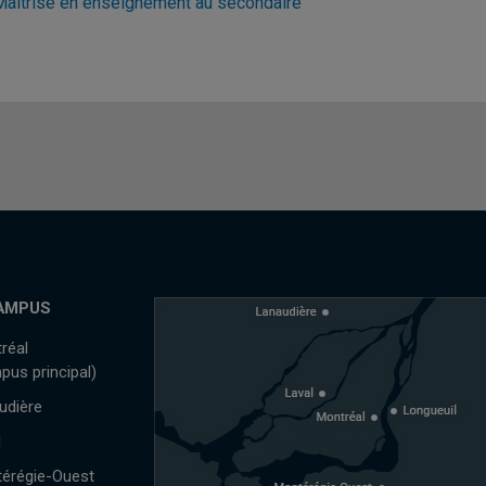
Maîtrise en enseignement au secondaire
AMPUS
réal
pus principal)
udière
l
érégie-Ouest