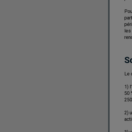
Pou
par
pér
les
ren
S
Le 
1) 
50 
250
2) 
act