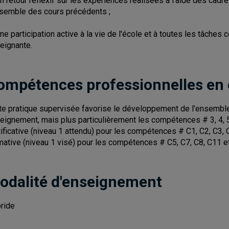
un retour réflexif sur les expériences réalisées à l'aide des cad
nsemble des cours précédents ;
une participation active à la vie de l'école et à toutes les tâche
eignante.
ompétences professionnelles en
te pratique supervisée favorise le développement de l'ensemb
eignement, mais plus particulièrement les compétences # 3, 4, 5 
tificative (niveau 1 attendu) pour les compétences # C1, C2, C3, 
mative (niveau 1 visé) pour les compétences # C5, C7, C8, C11 e
odalité d'enseignement
ride