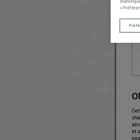
statistiqu
« Préféren
Préf
O
Cet
cha
ain
et 
pos