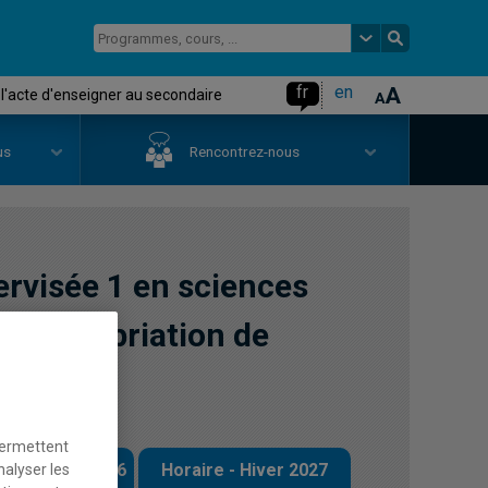
fr
en
l'acte d'enseigner au secondaire
us
Rencontrez-nous
ervisée 1 en sciences
: Appropriation de
ondaire
permettent
 - Automne 2026
Horaire - Hiver 2027
nalyser les