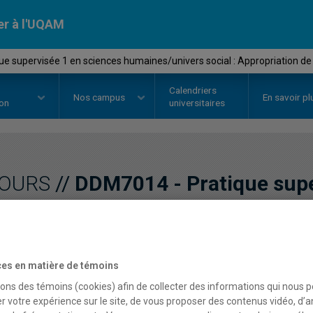
er à l'UQAM
e supervisée 1 en sciences humaines/univers social : Appropriation de 
Calendriers
Nos
campus
En savoir pl
ion
universitaires
OURS
//
DDM7014
-
Pratique sup
humaines/univers social 
l'acte d'enseigner au sec
es en matière de témoins
sons des témoins (cookies) afin de collecter des informations qui nous 
Description
Horaire - Été 2026
Horaire
r votre expérience sur le site, de vous proposer des contenus vidéo, d’a