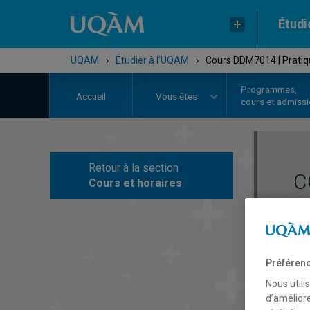
Étudi
UQAM
›
Étudier à l'UQAM
›
Cours DDM7014 | Pratiqu
Programmes,
Accueil
Vous êtes
cours et admiss
Retour à la section
C
Cours et horaires
Préférenc
Nous utili
d’améliore