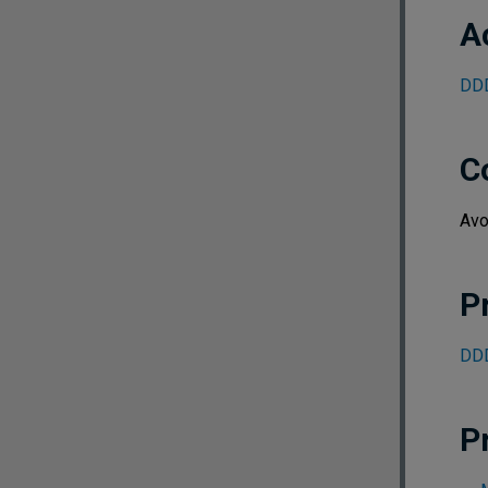
A
DDD
C
Avo
P
DDD
P