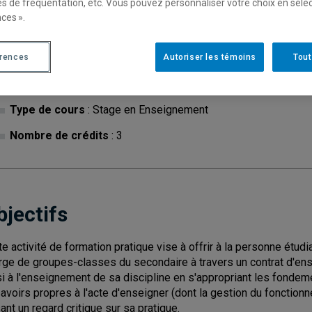
es de fréquentation, etc. Vous pouvez personnaliser votre choix en séle
ces ».
érences
Autoriser les témoins
Tout
Cycle
: 2
Discipl
Type de cours
: Stage en Enseignement
Nombre de crédits
: 3
bjectifs
te activité de formation pratique vise à offrir à la personne étu
rge de groupes-classes du secondaire à travers un contrat d'ens
si à l'enseignement de sa discipline en s'appropriant les fondeme
savoirs propres à l'acte d'enseigner (dont la gestion du fonctio
ant un regard critique sur sa pratique.