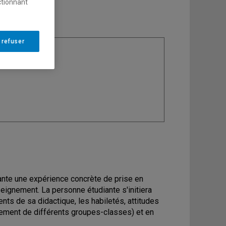
ctionnant
 refuser
ine
: Didactique
diante une expérience concrète de prise en
eignement. La personne étudiante s'initiera
nts de sa didactique, les habiletés, attitudes
nnement de différents groupes-classes) et en