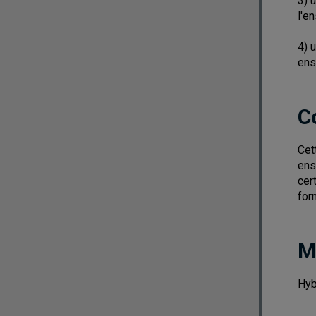
3) 
l'e
4) 
ens
C
Cet
ens
cer
for
M
Hyb