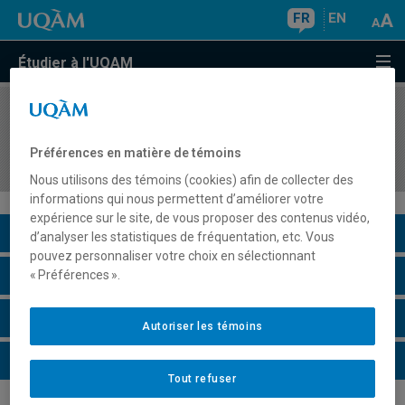
FR
EN
Étudier à l'UQAM
COURS
//
DDM7882
Stage III: Didactique des mathématiques en
Préférences en matière de témoins
formation générale des adultes
Nous utilisons des témoins (cookies) afin de collecter des
informations qui nous permettent d’améliorer votre
expérience sur le site, de vous proposer des contenus vidéo,
Description du cours
d’analyser les statistiques de fréquentation, etc. Vous
pouvez personnaliser votre choix en sélectionnant
Horaire - Été 2026
« Préférences ».
Horaire - Automne 2026
Autoriser les témoins
Horaire - Hiver 2027
Tout refuser