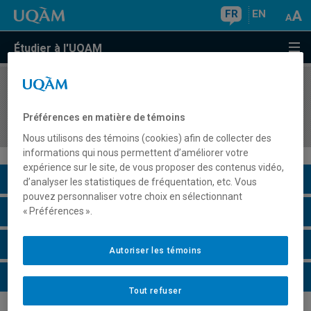
FR
EN
Étudier à l'UQAM
COURS
//
DDM7952
Pratique supervisée II d'enseignement des
Préférences en matière de témoins
mathématiques au secondaire - didactique
Nous utilisons des témoins (cookies) afin de collecter des
informations qui nous permettent d’améliorer votre
expérience sur le site, de vous proposer des contenus vidéo,
Description du cours
d’analyser les statistiques de fréquentation, etc. Vous
pouvez personnaliser votre choix en sélectionnant
Horaire - Été 2026
« Préférences ».
Horaire - Automne 2026
Autoriser les témoins
Horaire - Hiver 2027
Tout refuser