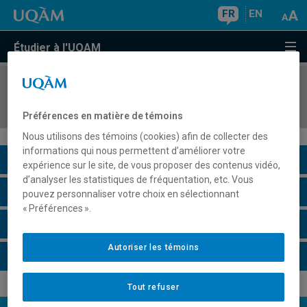
FR
EN
Étudier à l'UQAM
COURS
//
DGX1031
Typographie et compositions
Préférences en matière de témoins
Nous utilisons des témoins (cookies) afin de collecter des
informations qui nous permettent d’améliorer votre
Description du cours
expérience sur le site, de vous proposer des contenus vidéo,
d’analyser les statistiques de fréquentation, etc. Vous
Horaire - Été 2026
pouvez personnaliser votre choix en sélectionnant
« Préférences ».
Horaire - Automne 2026
Autoriser les témoins
Horaire - Hiver 2027
Tout refuser