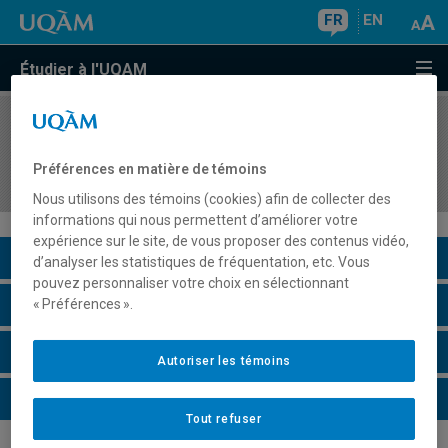
FR
EN
Étudier à l'UQAM
COURS
//
DGX310X
Design international : design graphique et
Préférences en matière de témoins
expériences visuelles
Nous utilisons des témoins (cookies) afin de collecter des
informations qui nous permettent d’améliorer votre
expérience sur le site, de vous proposer des contenus vidéo,
Description du cours
d’analyser les statistiques de fréquentation, etc. Vous
pouvez personnaliser votre choix en sélectionnant
Horaire - Été 2026
« Préférences ».
Horaire - Automne 2026
Autoriser les témoins
Horaire - Hiver 2027
Tout refuser