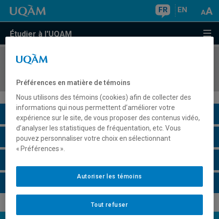
FR
EN
Étudier à l'UQAM
COURS
//
DGX3123
Photographie et image augmentée
Préférences en matière de témoins
Nous utilisons des témoins (cookies) afin de collecter des
informations qui nous permettent d’améliorer votre
Description du cours
expérience sur le site, de vous proposer des contenus vidéo,
d’analyser les statistiques de fréquentation, etc. Vous
Horaire - Été 2026
pouvez personnaliser votre choix en sélectionnant
« Préférences ».
Horaire - Automne 2026
Autoriser les témoins
Horaire - Hiver 2027
Tout refuser