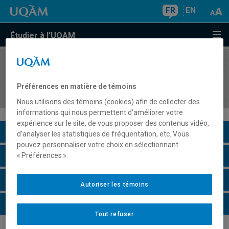
FR
EN
Étudier à l'UQAM
COURS
//
DGX410X
Voyage d'étude : design graphique et
Préférences en matière de témoins
expériences visuelles
Nous utilisons des témoins (cookies) afin de collecter des
informations qui nous permettent d’améliorer votre
expérience sur le site, de vous proposer des contenus vidéo,
Description du cours
d’analyser les statistiques de fréquentation, etc. Vous
pouvez personnaliser votre choix en sélectionnant
Horaire - Été 2026
« Préférences ».
Horaire - Automne 2026
Autoriser les témoins
Horaire - Hiver 2027
Tout refuser