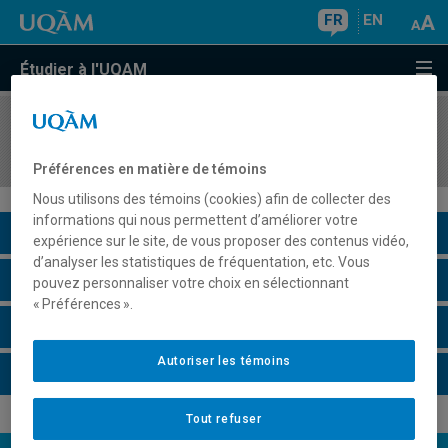
FR
EN
Étudier à l'UQAM
COURS
//
DGX4131
Design d'interaction et stratégie numérique
Préférences en matière de témoins
Nous utilisons des témoins (cookies) afin de collecter des
informations qui nous permettent d’améliorer votre
Description du cours
expérience sur le site, de vous proposer des contenus vidéo,
d’analyser les statistiques de fréquentation, etc. Vous
Horaire - Été 2026
pouvez personnaliser votre choix en sélectionnant
« Préférences ».
Horaire - Automne 2026
Autoriser les témoins
Horaire - Hiver 2027
Tout refuser