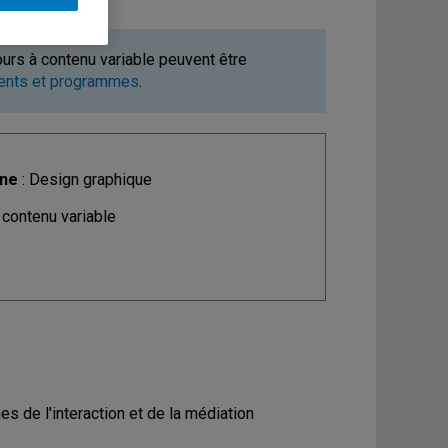
ours à contenu variable peuvent être
ments et programmes
.
ine
: Design graphique
 contenu variable
 de l'interaction et de la médiation