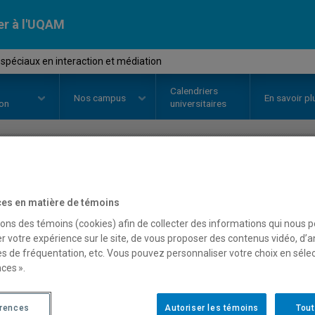
er à l'UQAM
spéciaux en interaction et médiation
Calendriers
Nos
campus
En savoir pl
ion
universitaires
OURS
//
DGX413X
-
Sujets spécia
es en matière de témoins
médiation
sons des témoins (cookies) afin de collecter des informations qui nous 
r votre expérience sur le site, de vous proposer des contenus vidéo, d’a
es de fréquentation, etc. Vous pouvez personnaliser votre choix en séle
ces ».
Description
Horaire - Été 2026
Horaire
érences
Autoriser les témoins
Tout