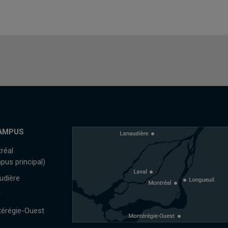
AMPUS
réal
pus principal)
udière
l
érégie-Ouest