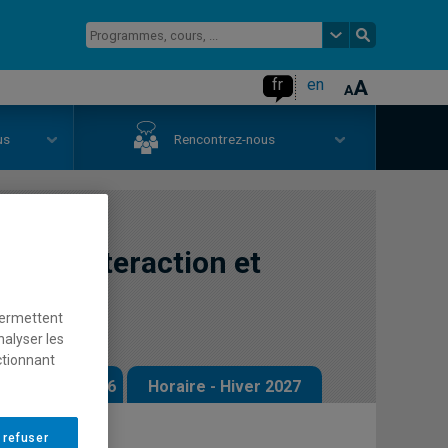
fr
en
us
Rencontrez-nous
ux en interaction et
permettent
nalyser les
ctionnant
 - Automne 2026
Horaire - Hiver 2027
 refuser