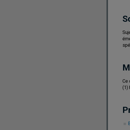
S
Suj
éme
spé
M
Ce 
(1) 
P