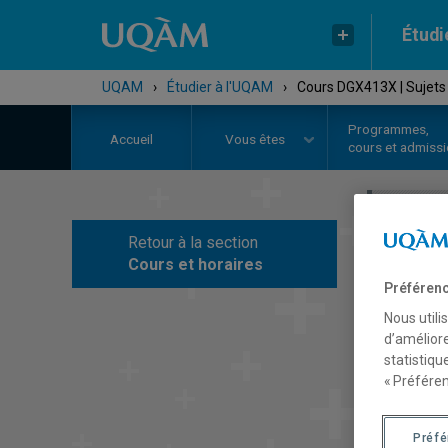
Étudi
UQAM
›
Étudier à l'UQAM
›
Cours DGX413X | Sujets 
Programmes,
Accueil
Vous êtes
cours et admiss
Retour à la section
C
Cours et horaires
Préférenc
Nous utili
d’améliore
statistiqu
« Préféren
Préf