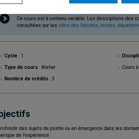
Ce cours est à contenu variable. Les descriptions des c
consultées sur les
sites des facultés, écoles, départe
Cycle
: 1
Discipl
Type de cours
: Atelier
Cours à
Nombre de crédits
: 3
bjectifs
rofondir des sujets de pointe ou en émergence dans les domaines
érique de l'expérience.