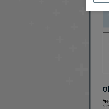
O
App
num