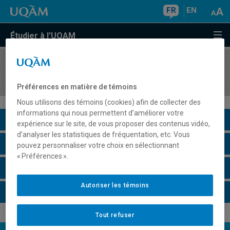
FR
EN
Étudier à l'UQAM
COURS
//
DGX5035
Design d'expositions
Préférences en matière de témoins
Nous utilisons des témoins (cookies) afin de collecter des
informations qui nous permettent d’améliorer votre
Description du cours
expérience sur le site, de vous proposer des contenus vidéo,
d’analyser les statistiques de fréquentation, etc. Vous
Horaire - Été 2026
pouvez personnaliser votre choix en sélectionnant
« Préférences ».
Horaire - Automne 2026
Autoriser les témoins
Horaire - Hiver 2027
Tout refuser