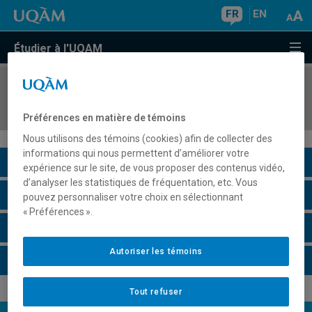
FR
EN
Étudier à l'UQAM
COURS
//
DGX5124
Design d'emballages et objets narratifs
Préférences en matière de témoins
Nous utilisons des témoins (cookies) afin de collecter des
informations qui nous permettent d’améliorer votre
Description du cours
expérience sur le site, de vous proposer des contenus vidéo,
d’analyser les statistiques de fréquentation, etc. Vous
Horaire - Été 2026
pouvez personnaliser votre choix en sélectionnant
« Préférences ».
Horaire - Automne 2026
Autoriser les témoins
Horaire - Hiver 2027
Tout refuser