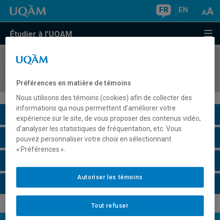
FR
EN
Étudier à l'UQAM
COURS
//
DGX5132
Typographie et innovations
Préférences en matière de témoins
Nous utilisons des témoins (cookies) afin de collecter des
informations qui nous permettent d’améliorer votre
Description du cours
expérience sur le site, de vous proposer des contenus vidéo,
d’analyser les statistiques de fréquentation, etc. Vous
Horaire - Été 2026
pouvez personnaliser votre choix en sélectionnant
« Préférences ».
Horaire - Automne 2026
Autoriser les témoins
Horaire - Hiver 2027
Tout refuser