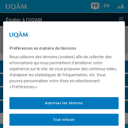
FR
EN
Étudier à l'UQAM
COURS
//
DGX6026
Projet final
Préférences en matière de témoins
Nous utilisons des témoins (cookies) afin de collecter des
informations qui nous permettent d’améliorer votre
Description du cours
expérience sur le site, de vous proposer des contenus vidéo,
d’analyser les statistiques de fréquentation, etc. Vous
Horaire - Été 2026
pouvez personnaliser votre choix en sélectionnant
« Préférences ».
Horaire - Automne 2026
Autoriser les témoins
Horaire - Hiver 2027
Tout refuser