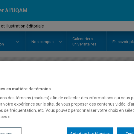
er à l'UQAM
t illustration éditoriale
Calendriers
Nos
campus
En savoir pl
ion
universitaires
OURS
//
DGX6141
-
Design et illu
es en matière de témoins
sons des témoins (cookies) afin de collecter des informations qui nous 
Description
Horaire - Été 2026
Horaire
r votre expérience sur le site, de vous proposer des contenus vidéo, d’a
es de fréquentation, etc. Vous pouvez personnaliser votre choix en séle
ces ».
érences
Autoriser les témoins
Tout