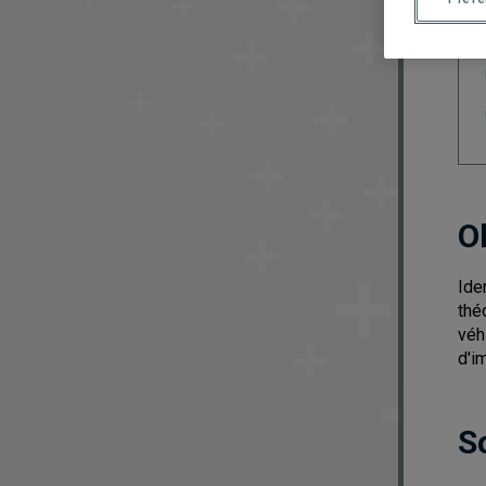
O
Ide
thé
véh
d'i
S