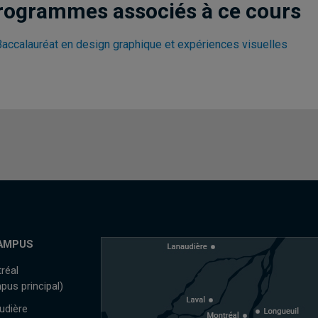
rogrammes associés à ce cours
Baccalauréat en design graphique et expériences visuelles
AMPUS
réal
pus principal)
udière