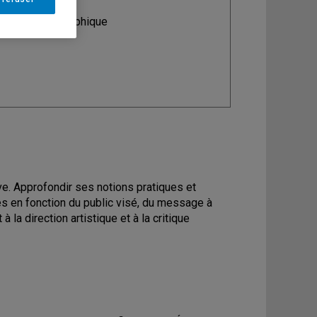
ine
: Design graphique
tive. Approfondir ses notions pratiques et
ues en fonction du public visé, du message à
la direction artistique et à la critique