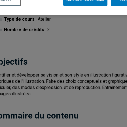
Cycle
: 1
Discipl
Type de cours
: Atelier
Nombre de crédits
: 3
bjectifs
ntifier et développer sa vision et son style en illustration figura
oriques de l'illustration. Faire des choix conceptuels et graphiq
iculer, des modes d'expression, et de reproduction. Entraînement à 
mages illustrées.
ommaire du contenu