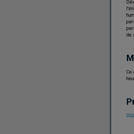
Dév
l'i
hum
per
per
de s
M
Ce 
heur
P
DGX