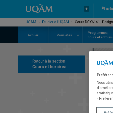
Étudi
UQAM
›
Étudier à l'UQAM
›
Cours DGX6141 | Design e
Programmes,
Accueil
Vous êtes
cours et admiss
Retour à la section
C
Cours et horaires
Préférenc
Nous utili
d’améliore
statistiqu
« Préféren
Préf