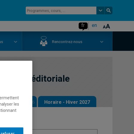
fr
en
us
Rencontrez-nous
stration éditoriale
permettent
 - Automne 2026
Horaire - Hiver 2027
nalyser les
ctionnant
 refuser