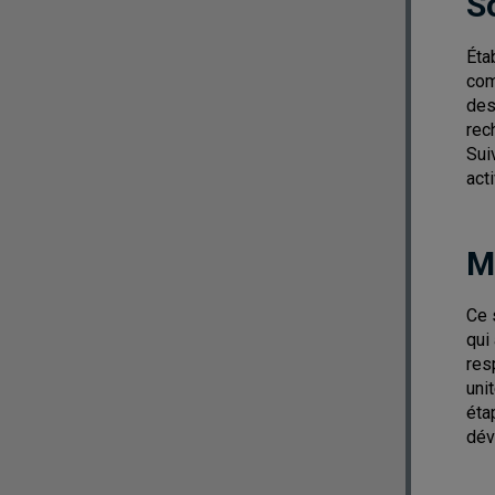
S
Éta
com
des
rec
Sui
act
M
Ce 
qui
res
uni
éta
dév