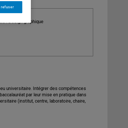
 refuser
ine
: Design graphique
ieu universitaire. Intégrer des compétences
baccalauréat par leur mise en pratique dans
taire (institut, centre, laboratoire, chaire,