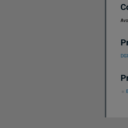
C
Avo
P
DGX
P