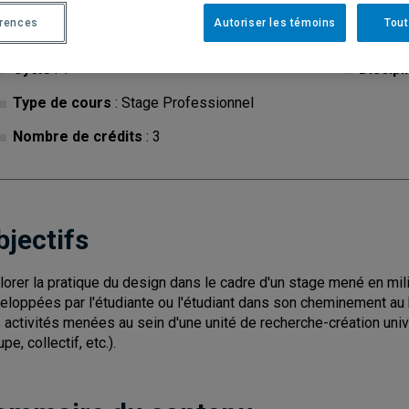
érences
Autoriser les témoins
Tout
Cycle
: 1
Discipl
Type de cours
: Stage Professionnel
Nombre de crédits
: 3
bjectifs
lorer la pratique du design dans le cadre d'un stage mené en mil
eloppées par l'étudiante ou l'étudiant dans son cheminement au 
 activités menées au sein d'une unité de recherche-création universi
pe, collectif, etc.).