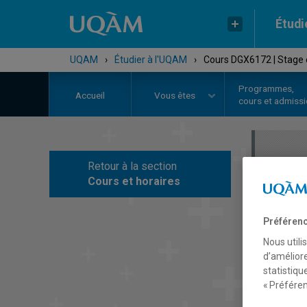
Étudi
UQAM
›
Étudier à l'UQAM
›
Cours DGX6172 | Stage e
Programmes,
Accueil
Vous êtes
cours et admiss
Retour à la section
C
Cours et horaires
Préférenc
Nous utili
d’améliore
statistiqu
« Préféren