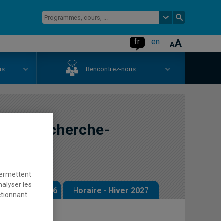
fr
en
us
Rencontrez-nous
eu de recherche-
permettent
nalyser les
 - Automne 2026
Horaire - Hiver 2027
ctionnant