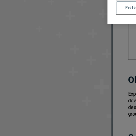
Préf
O
Exp
dév
des
grou