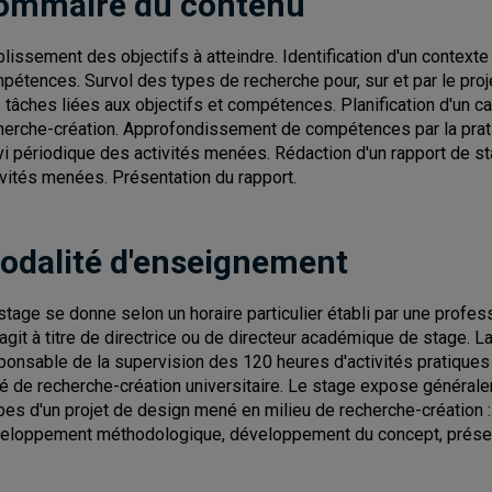
ommaire du contenu
blissement des objectifs à atteindre. Identification d'un contexte
pétences. Survol des types de recherche pour, sur et par le projet
 tâches liées aux objectifs et compétences. Planification d'un cal
herche-création. Approfondissement de compétences par la pra
vi périodique des activités menées. Rédaction d'un rapport de st
ivités menées. Présentation du rapport.
odalité d'enseignement
stage se donne selon un horaire particulier établi par une profe
 agit à titre de directrice ou de directeur académique de stage. 
ponsable de la supervision des 120 heures d'activités pratiques d
té de recherche-création universitaire. Le stage expose générale
pes d'un projet de design mené en milieu de recherche-création : 
eloppement méthodologique, développement du concept, présenta