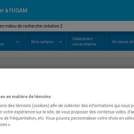
er à l'UQAM
n milieu de recherche-création 2
Calendriers
Nos
campus
En savoir pl
ion
universitaires
OURS
//
DGX6172
-
Stage en mili
création 2
es en matière de témoins
sons des témoins (cookies) afin de collecter des informations qui nous 
r votre expérience sur le site, de vous proposer des contenus vidéo, d’a
Description
Horaire - Été 2026
Horaire
es de fréquentation, etc. Vous pouvez personnaliser votre choix en séle
ces ».