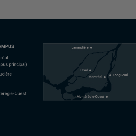
AMPUS
réal
pus principal)
udière
l
érégie-Ouest