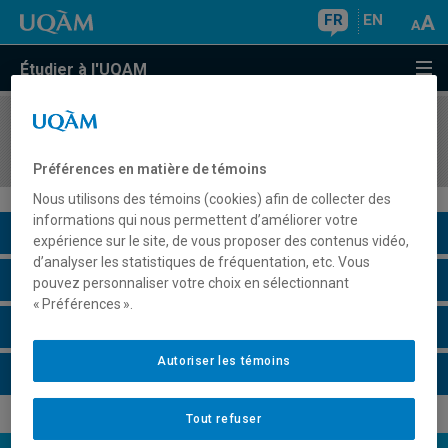
FR
EN
Étudier à l'UQAM
COURS
//
DIC9305
Logique, informatique et sciences cognitives
Préférences en matière de témoins
Nous utilisons des témoins (cookies) afin de collecter des
informations qui nous permettent d’améliorer votre
Description du cours
expérience sur le site, de vous proposer des contenus vidéo,
d’analyser les statistiques de fréquentation, etc. Vous
Horaire - Été 2026
pouvez personnaliser votre choix en sélectionnant
« Préférences ».
Horaire - Automne 2026
Autoriser les témoins
Horaire - Hiver 2027
Tout refuser