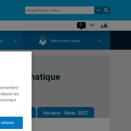
fr
en
us
Rencontrez-nous
en informatique
permettent
nalyser les
ctionnant
 - Automne 2026
Horaire - Hiver 2027
 refuser