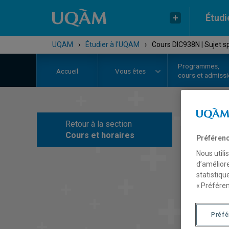
Étudi
UQAM
›
Étudier à l'UQAM
›
Cours DIC938N | Sujet s
Programmes,
Accueil
Vous êtes
cours et admiss
Retour à la section
C
Cours et horaires
Préférenc
Nous utili
d’améliore
statistiqu
« Préféren
Préf