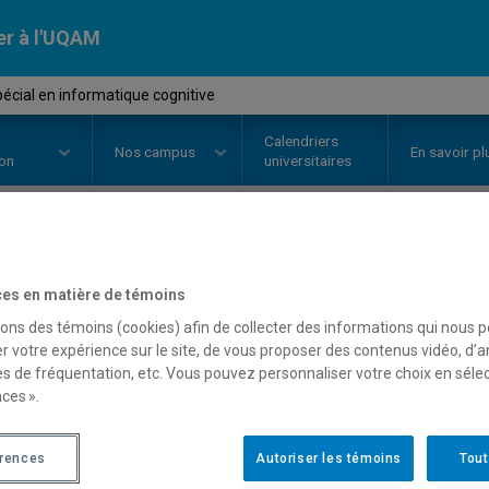
er à l'UQAM
pécial en informatique cognitive
Calendriers
Nos
campus
En savoir pl
ion
universitaires
OURS
//
DIC938N
-
Sujet spécial 
es en matière de témoins
cognitive
sons des témoins (cookies) afin de collecter des informations qui nous 
r votre expérience sur le site, de vous proposer des contenus vidéo, d’a
es de fréquentation, etc. Vous pouvez personnaliser votre choix en séle
ces ».
Description
Horaire - Été 2026
Horaire
érences
Autoriser les témoins
Tout