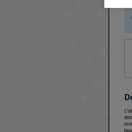
D
L'o
dom
pro
heu