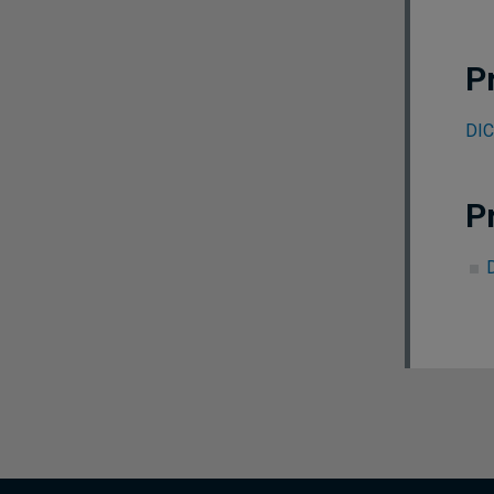
P
DIC
P