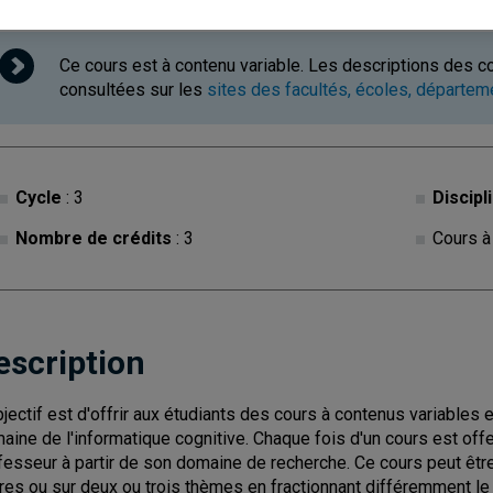
Ce cours est à contenu variable. Les descriptions des c
consultées sur les
sites des facultés, écoles, départe
Cycle
: 3
Discipl
Nombre de crédits
: 3
Cours à
escription
bjectif est d'offrir aux étudiants des cours à contenus variables 
aine de l'informatique cognitive. Chaque fois d'un cours est off
fesseur à partir de son domaine de recherche. Ce cours peut êtr
res ou sur deux ou trois thèmes en fractionnant différemment le