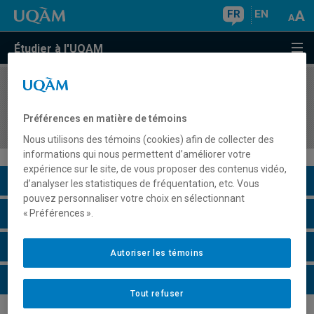
FR
EN
Étudier à l'UQAM
COURS
//
DLS7964
Pratique supervisée II d'enseignement du
Préférences en matière de témoins
français au secondaire - didactique
Nous utilisons des témoins (cookies) afin de collecter des
informations qui nous permettent d’améliorer votre
expérience sur le site, de vous proposer des contenus vidéo,
Description du cours
d’analyser les statistiques de fréquentation, etc. Vous
pouvez personnaliser votre choix en sélectionnant
Horaire - Été 2026
« Préférences ».
Horaire - Automne 2026
Autoriser les témoins
Horaire - Hiver 2027
Tout refuser