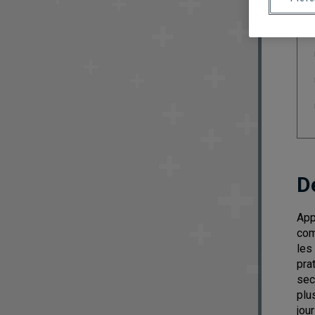
D
App
com
les
pra
sec
plu
jou