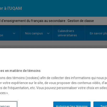
er à l'UQAM
I d'enseignement du français au secondaire : Gestion de classe
Calendriers
Nos
campus
En savoir pl
ion
universitaires
OURS
//
DLS7971
-
Stage II d'en
es en matière de témoins
au secondaire : Gestion 
sons des témoins (cookies) afin de collecter des informations qui nous 
r votre expérience sur le site, de vous proposer des contenus vidéo, d’a
es de fréquentation, etc. Vous pouvez personnaliser votre choix en séle
Description
Horaire - Été 2026
Horaire
ces ».
érences
Autoriser les témoins
Tout