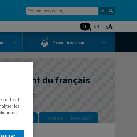
fr
en
us
Rencontrez-nous
seignement du français
de classe
permettent
nalyser les
ctionnant
 - Automne 2026
Horaire - Hiver 2027
 refuser