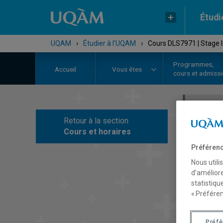
Étudi
UQAM
›
Étudier à l'UQAM
›
Cours DLS7971 | Stage I
Programmes,
Accueil
Vous êtes
cours et admiss
Retour à la section
C
Cours et horaires
Préférenc
Nous utili
d’améliore
statistiqu
« Préféren
Préf