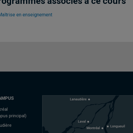
rogrammes associés à ce cours
Maîtrise en enseignement
AMPUS
réal
pus principal)
udière