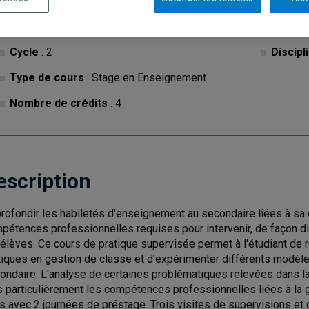
Cycle
: 2
Discipl
Type de cours
: Stage en Enseignement
Nombre de crédits
: 4
escription
rofondir les habiletés d'enseignement au secondaire liées à sa 
pétences professionnelles requises pour intervenir, de façon d
 élèves. Ce cours de pratique supervisée permet à l'étudiant de ré
tiques en gestion de classe et d'expérimenter différents modèle
ondaire. L'analyse de certaines problématiques relevées dans la
s particulièrement les compétences professionnelles liées à la 
rs avec 2 journées de préstage. Trois visites de supervisions et