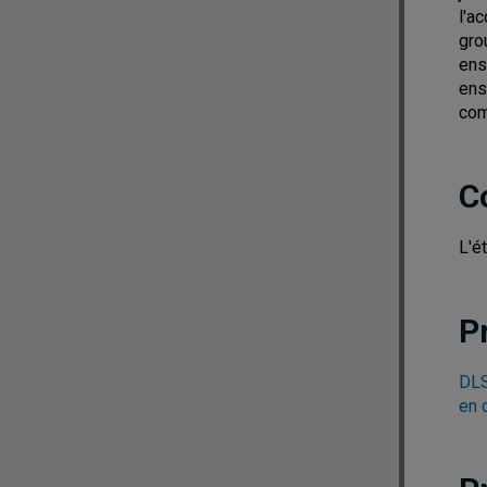
l'a
gro
ens
ens
com
C
L'é
P
DLS
en 