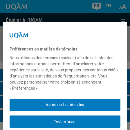
FR
EN
Étudier à l'UQAM
COURS
//
DLS7981
Stage III d'enseignement du français au
Préférences en matière de témoins
secondaire : Didactique
Nous utilisons des témoins (cookies) afin de collecter des
informations qui nous permettent d’améliorer votre
expérience sur le site, de vous proposer des contenus vidéo,
Description du cours
d’analyser les statistiques de fréquentation, etc. Vous
pouvez personnaliser votre choix en sélectionnant
Horaire - Été 2026
« Préférences ».
Horaire - Automne 2026
Autoriser les témoins
Horaire - Hiver 2027
Tout refuser