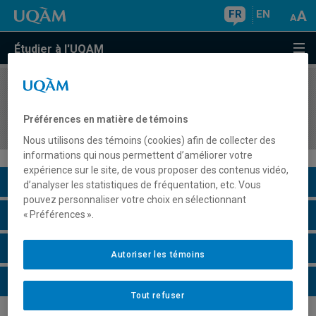
FR
EN
Étudier à l'UQAM
COURS
//
DSR8400
Processus et méthodologie mixte de la
Préférences en matière de témoins
recherche
Nous utilisons des témoins (cookies) afin de collecter des
informations qui nous permettent d’améliorer votre
expérience sur le site, de vous proposer des contenus vidéo,
Description du cours
d’analyser les statistiques de fréquentation, etc. Vous
pouvez personnaliser votre choix en sélectionnant
Horaire - Été 2026
« Préférences ».
Horaire - Automne 2026
Autoriser les témoins
Horaire - Hiver 2027
Tout refuser