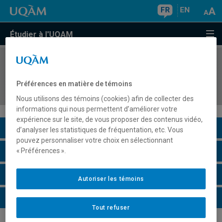
FR
EN
Étudier à l'UQAM
COURS
//
DSR8404
Design, implantation et suivi d'un modèle
Préférences en matière de témoins
d'affaires
Nous utilisons des témoins (cookies) afin de collecter des
informations qui nous permettent d’améliorer votre
expérience sur le site, de vous proposer des contenus vidéo,
Description du cours
d’analyser les statistiques de fréquentation, etc. Vous
pouvez personnaliser votre choix en sélectionnant
Horaire - Été 2026
« Préférences ».
Horaire - Automne 2026
Autoriser les témoins
Horaire - Hiver 2027
Tout refuser