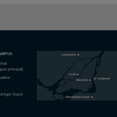
AMPUS
réal
pus principal)
udière
l
érégie-Ouest