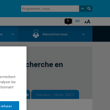
fr
en
us
Rencontrez-nous
de la recherche en
permettent
nalyser les
ctionnant
 - Automne 2026
Horaire - Hiver 2027
 refuser