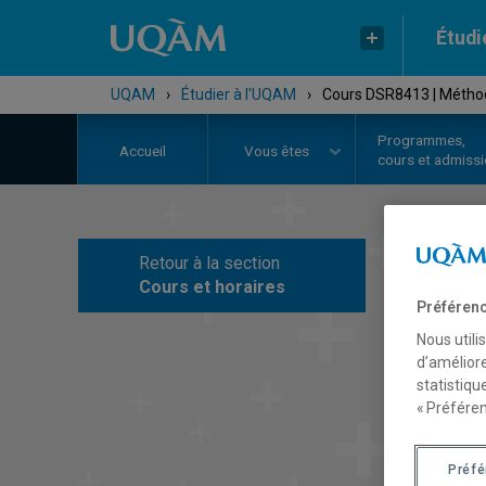
Étudi
UQAM
›
Étudier à l'UQAM
›
Cours DSR8413 | Méthodo
Programmes,
Accueil
Vous êtes
cours et admiss
Retour à la section
C
Cours et horaires
Préférenc
Nous utili
d’améliore
statistiqu
« Préféren
Préf