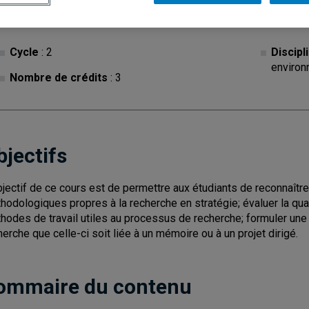
Cycle
: 2
Discipl
environ
Nombre de crédits
: 3
bjectifs
bjectif de ce cours est de permettre aux étudiants de reconnaître
hodologiques propres à la recherche en stratégie; évaluer la qual
hodes de travail utiles au processus de recherche; formuler une 
herche que celle-ci soit liée à un mémoire ou à un projet dirigé.
ommaire du contenu