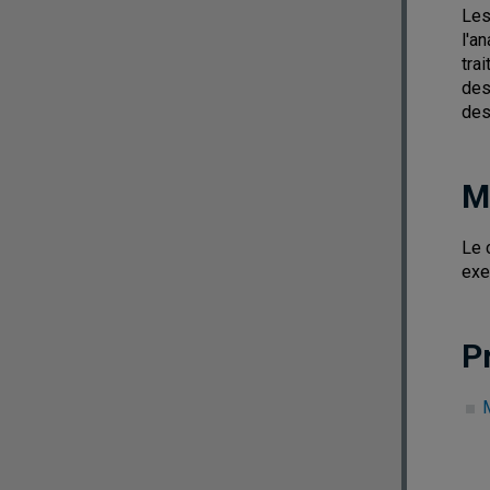
Les
l'a
tra
des
des
M
Le 
exe
P