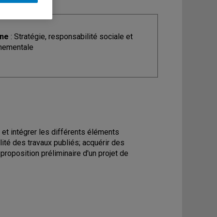
ine
: Stratégie, responsabilité sociale et
nementale
 et intégrer les différents éléments
ité des travaux publiés; acquérir des
proposition préliminaire d'un projet de