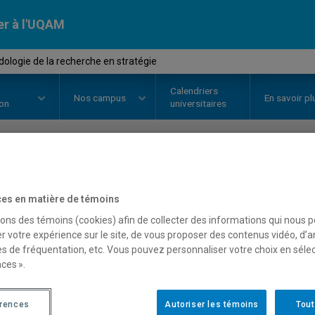
er à l'UQAM
logie de la recherche en stratégie
Calendriers
Nos
campus
En savoir pl
ion
universitaires
OURS
//
DSR8413
-
Méthodologie 
es en matière de témoins
stratégie
sons des témoins (cookies) afin de collecter des informations qui nous 
r votre expérience sur le site, de vous proposer des contenus vidéo, d’a
es de fréquentation, etc. Vous pouvez personnaliser votre choix en séle
ces ».
Description
Horaire - Été 2026
Horaire
érences
Autoriser les témoins
Tout