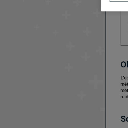
O
L'o
mét
mét
rec
S