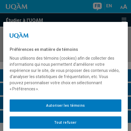
FR
EN
Étudier à l'UQAM
COURS
//
DSR8417
Dimensions et enjeux stratégiques de la
Préférences en matière de témoins
gouvernance d'entreprise
Nous utilisons des témoins (cookies) afin de collecter des
informations qui nous permettent d’améliorer votre
expérience sur le site, de vous proposer des contenus vidéo,
Description du cours
d’analyser les statistiques de fréquentation, etc. Vous
pouvez personnaliser votre choix en sélectionnant
Horaire - Été 2026
« Préférences ».
Horaire - Automne 2026
Autoriser les témoins
Horaire - Hiver 2027
Tout refuser